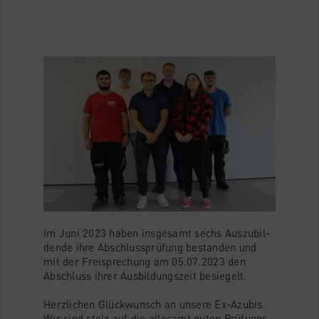
Im Juni 2023 haben ins­ge­samt sechs Aus­zu­bil­
den­de ihre Abschluss­prü­fung bestan­den und
mit der Frei­spre­chung am 05.07.2023 den
Abschluss ihrer Aus­bil­dungs­zeit besiegelt.
Herz­li­chen Glück­wunsch an unse­re Ex-Azu­bis.
Wir sind stolz auf die alle­samt guten Prü­fungs­